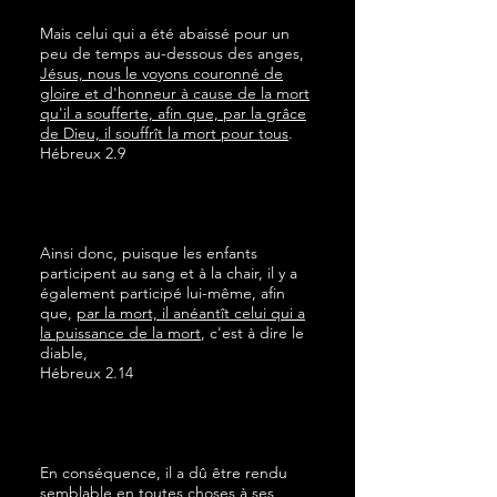
Mais celui qui a été abaissé pour un
peu de temps au-dessous des anges,
Jésus, nous le voyons couronné de
gloire et d'honneur à cause de la mort
qu'il a soufferte, afin que, par la grâce
de Dieu, il souffrît la mort pour tous
.
Hébreux 2.9
Ainsi donc, puisque les enfants
participent au sang et à la chair, il y a
également participé lui-même, afin
que,
par la mort, il anéantît celui qui a
la puissance de la mort
, c'est à dire le
diable,
Hébreux 2.14
En conséquence, il a dû être rendu
semblable en toutes choses à ses