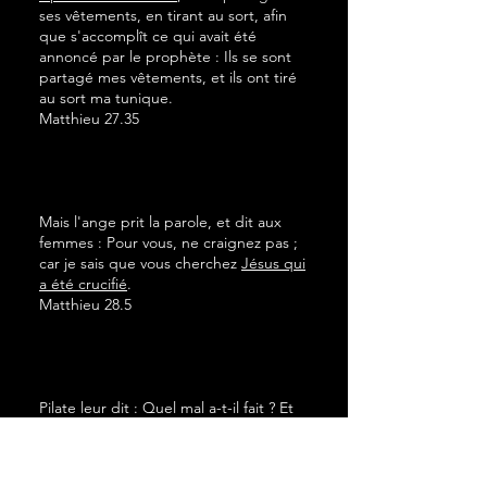
ses vêtements, en tirant au sort, afin
que s'accomplît ce qui avait été
annoncé par le prophète : Ils se sont
partagé mes vêtements, et ils ont tiré
au sort ma tunique.
Matthieu 27.35
Mais l'ange prit la parole, et dit aux
femmes : Pour vous, ne craignez pas ;
car je sais que vous cherchez
Jésus qui
a été crucifié
.
Matthieu 28.5
Pilate leur dit : Quel mal a-t-il fait ? Et
ils crièrent encore plus fort :
Crucifie-le
! Pilate, voulant satisfaire la foule, leur
relâcha Barabbas ; et, après avoir fait