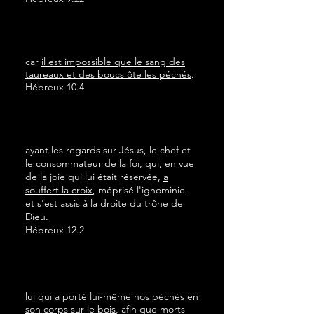
car
il est impossible que le sang des
taureaux et des boucs ôte les péchés
.
Hébreux 10.4
ayant les regards sur Jésus, le chef et
le consommateur de la foi, qui, en vue
de la joie qui lui était réservée,
a
souffert la croix
, méprisé l'ignominie,
et s'est assis à la droite du trône de
Dieu.
Hébreux 12.2
lui qui a porté lui-même nos péchés en
son corps sur le bois
, afin que morts