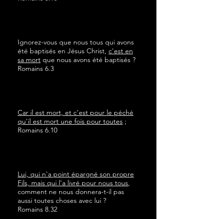
Ignorez-vous que nous tous qui avons
été baptisés en Jésus Christ,
c'est en
sa mort
que nous avons été baptisés ?
Romains 6.3
Car il est mort, et c'est pour le péché
qu'il est mort une fois pour toutes
;
Romains 6.10
Lui, qui n'a point épargné son propre
Fils, mais qui l'a livré pour nous tous
,
comment ne nous donnera-t-il pas
aussi toutes choses avec lui ?
Romains 8.32