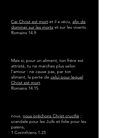
Car Christ est mort
et il a vécu,
afin de
dominer sur les morts
et sur les vivants.
Romains 14.9
Mais si, pour un aliment, ton frère est
attristé, tu ne marches plus selon
l'amour : ne cause pas, par ton
aliment, la perte de
celui pour lequel
Christ est mort
.
Romains 14.15
nous,
nous prêchons Christ crucifié
;
scandale pour les Juifs et folie pour les
païens,
1 Corinthiens 1.23