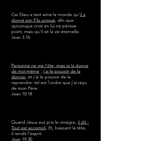
Car Dieu a tant aimé le monde qu'
il a
donné son Fils unique
, afin que
quiconque croit en lui ne périsse
point, mais qu'il ait la vie éternelle.
Jean 3.16
Personne ne me l'ôte, mais je la donne
de moi-même
;
j'ai le pouvoir de la
donner
, et j'ai le pouvoir de la
reprendre: tel est l'ordre que j'ai reçu
de mon Père.
Jean 10.18
Quand Jésus eut pris le vinaigre,
il dit :
Tout est accompli
. Et, baissant la tête,
il rendit l'esprit.
Jean 19.30