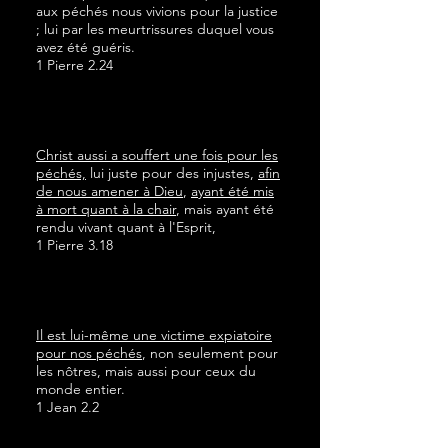
aux péchés nous vivions pour la justice
; lui par les meurtrissures duquel vous
avez été guéris.
1 Pierre 2.24
Christ aussi a souffert une fois pour les
péchés,
lui juste pour des injustes,
afin
de nous amener à Dieu
,
ayant été mis
à mort quant à la chair
, mais ayant été
rendu vivant quant à l'Esprit,
1 Pierre 3.18
Il est lui-même une victime expiatoire
pour nos péchés
, non seulement pour
les nôtres, mais aussi pour ceux du
monde entier.
1 Jean 2.2