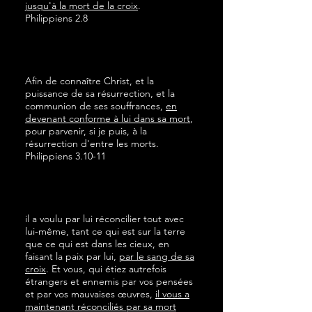
jusqu'à la mort de la croix
.
Philippiens 2.8
Afin de connaître Christ, et la
puissance de sa résurrection, et la
communion de ses souffrances,
en
devenant conforme à lui dans sa mort
,
pour parvenir, si je puis, à la
résurrection d'entre les morts.
Philippiens 3.10-11
il a voulu par lui réconcilier tout avec
lui-même, tant ce qui est sur la terre
que ce qui est dans les cieux, en
faisant la paix par lui,
par le sang de sa
croix
. Et vous, qui étiez autrefois
étrangers et ennemis par vos pensées
et par vos mauvaises œuvres,
il vous a
maintenant réconciliés par sa mort