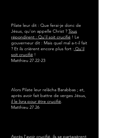
Pilate leur dit : Que ferai-je donc de
Jésus, qu'on appelle Christ ?
Tous
répondirent : Qu'il soit crucifié
! Le
gouverneur dit : Mais quel mal a-t-il fait
? Et ils crièrent encore plus fort :
Qu'il
soit crucifié
!
Matthieu 27.22-23
Alors Pilate leur relâcha Barabbas ; et,
après avoir fait battre de verges Jésus,
il le livra pour être crucifié
.
Matthieu 27.26
Après l'avoir crucifié
, ils se partagèrent