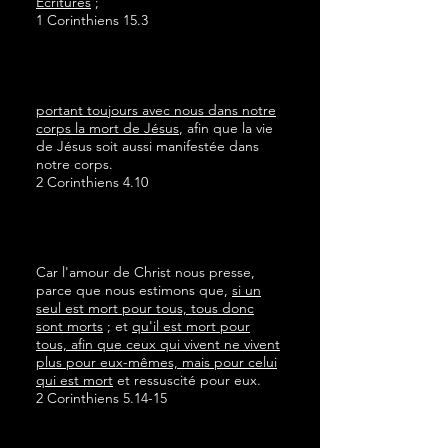
Écritures
;
1 Corinthiens 15.3
portant toujours avec nous dans notre
corps la mort de Jésus
, afin que la vie
de Jésus soit aussi manifestée dans
notre corps.
2 Corinthiens 4.10
Car l'amour de Christ nous presse,
parce que nous estimons que,
si un
seul est mort pour tous, tous donc
sont morts
; et
qu'il est mort pour
tous, afin que ceux qui vivent ne vivent
plus pour eux-mêmes, mais pour celui
qui est mort
et ressuscité pour eux.
2 Corinthiens 5.14-15