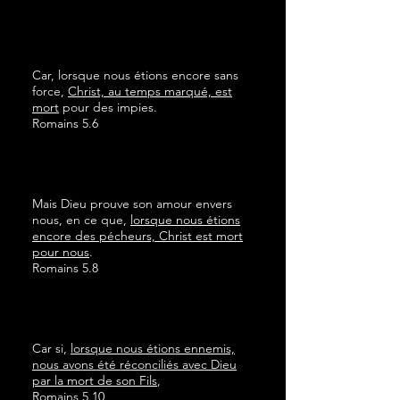
Car, lorsque nous étions encore sans
force,
Christ, au temps marqué, est
mort
pour des impies.
Romains 5.6
Mais Dieu prouve son amour envers
nous, en ce que,
lorsque nous étions
encore des pécheurs, Christ est mort
pour nous
.
Romains 5.8
Car si,
lorsque nous étions ennemis,
nous avons été réconciliés avec Dieu
par la mort de son Fils
,
Romains 5.10