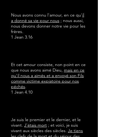
Nous avons connu l'amour, en ce qu'
il
a donné sa vie pour nous
; nous aussi,
nous devons donner notre vie pour les
frères.
1 Jean 3.16
Et cet amour consiste, non point en ce
que nous avons aimé Dieu,
mais en ce
qu'il nous a aimés et a envoyé son Fils
comme victime expiatoire pour nos
péchés
.
1 Jean 4.10
Je suis le premier et le dernier, et le
vivant.
J'étais mort
; et voici, je suis
vivant aux siècles des siècles.
Je tiens
les clefs de la mort et du séjour des