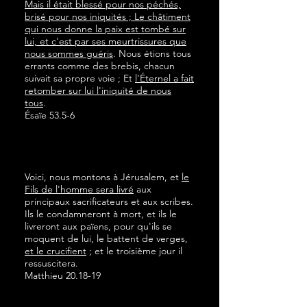
Mais il était blessé pour nos péchés,
brisé pour nos iniquités ; Le châtiment
qui nous donne la paix est tombé sur
lui, et c'est par ses meurtrissures que
nous sommes guéris
. Nous étions tous
errants comme des brebis, chacun
suivait sa propre voie ; Et
l'Éternel a fait
retomber sur lui l'iniquité de nous
tous
.
Ésaïe 53.5-6
Voici, nous montons à Jérusalem, et
le
Fils de l'homme sera livré
aux
principaux sacrificateurs et aux scribes.
Ils le condamneront à mort, et ils le
livreront aux païens, pour qu'ils se
moquent de lui, le battent de verges,
et le crucifient
; et le troisième jour il
ressuscitera.
Matthieu 20.18-19