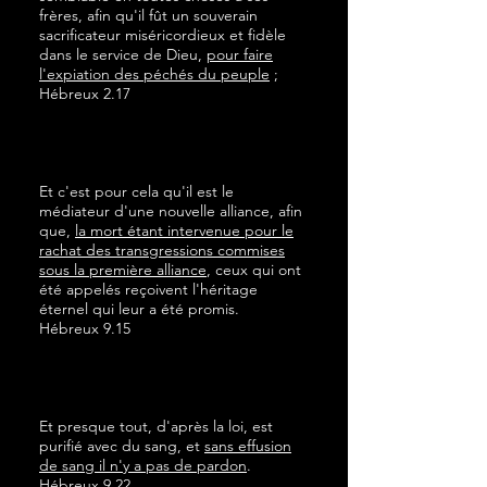
frères, afin qu'il fût un souverain
sacrificateur miséricordieux et fidèle
dans le service de Dieu,
pour faire
l'expiation des péchés du peuple
;
Hébreux 2.17
Et c'est pour cela qu'il est le
médiateur d'une nouvelle alliance, afin
que,
la mort étant intervenue pour le
rachat des transgressions commises
sous la première alliance
, ceux qui ont
été appelés reçoivent l'héritage
éternel qui leur a été promis.
Hébreux 9.15
Et presque tout, d'après la loi, est
purifié avec du sang, et
sans effusion
de sang il n'y a pas de pardon
.
Hébreux 9.22