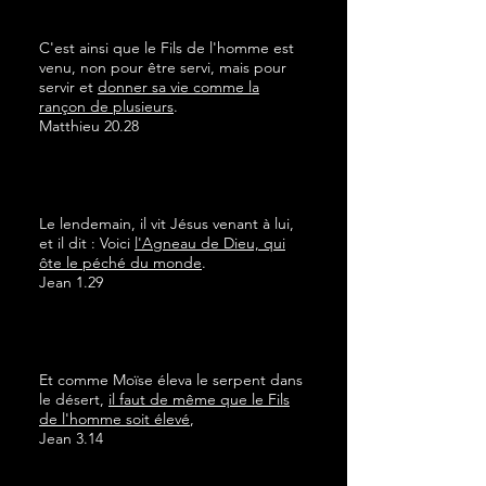
C'est ainsi que le Fils de l'homme est
venu, non pour être servi, mais pour
servir et
donner sa vie comme la
rançon de plusieurs
.
Matthieu 20.28
Le lendemain, il vit Jésus venant à lui,
et il dit : Voici
l'Agneau de Dieu, qui
ôte le péché du monde
.
Jean 1.29
Et comme Moïse éleva le serpent dans
le désert,
il faut de même que le Fils
de l'homme soit élevé
,
Jean 3.14