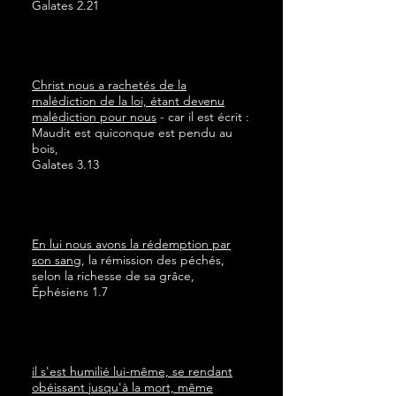
Galates 2.21
Christ nous a rachetés de la
malédiction de la loi, étant devenu
malédiction pour nous
- car il est écrit :
Maudit est quiconque est pendu au
bois,
Galates 3.13
En lui nous avons la rédemption par
son sang
, la rémission des péchés,
selon la richesse de sa grâce,
Éphésiens 1.7
il s'est humilié lui-même, se rendant
obéissant jusqu'à la mort, même