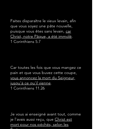
Faites disparaître le vieux levain, afin
que vous soyez une pâte nouvelle,
puisque vous êtes sans levain,
car
Christ, notre Pâque, a été immolé
.
1 Corinthiens 5.7
Car toutes les fois que vous mangez ce
pain et que vous buvez cette coupe,
vous annoncez la mort du Seigneur,
jusqu'à ce qu'il vienne
.
1 Corinthiens 11.26
Je vous ai enseigné avant tout, comme
je l'avais aussi reçu, que
Christ est
mort pour nos péchés, selon les