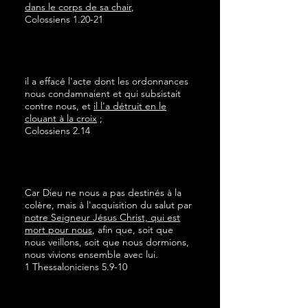
dans le corps de sa chair
,
Colossiens 1.20-21
il a effacé l'acte dont les ordonnances
nous condamnaient et qui subsistait
contre nous, et
il l'a détruit en le
clouant à la croix
;
Colossiens 2.14
Car Dieu ne nous a pas destinés à la
colère, mais à l'acquisition du salut par
notre Seigneur Jésus Christ, qui est
mort pour nous
, afin que, soit que
nous veillons, soit que nous dormions,
nous vivions ensemble avec lui.
1 Thessaloniciens 5.9-10