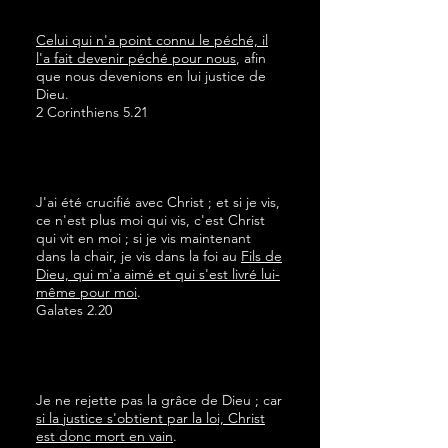
Celui qui n'a point connu le péché, il
l'a fait devenir péché pour nous
, afin
que nous devenions en lui justice de
Dieu.
2 Corinthiens 5.21
J'ai été crucifié avec Christ ; et si je vis,
ce n'est plus moi qui vis, c'est Christ
qui vit en moi ; si je vis maintenant
dans la chair, je vis dans la foi au
Fils de
Dieu, qui m'a aimé et qui s'est livré lui-
même pour moi
.
Galates 2.20
Je ne rejette pas la grâce de Dieu ; car
si la justice s'obtient par la loi, Christ
est donc mort en vain
.