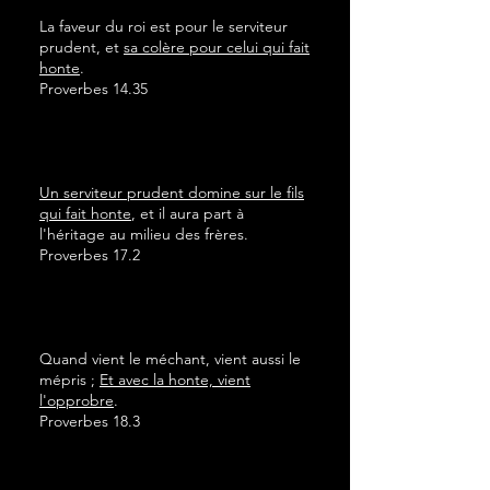
La faveur du roi est pour le serviteur
prudent, et
sa colère pour celui qui fait
honte
.
Proverbes 14.35
Un serviteur prudent domine sur le fils
qui fait honte
, et il aura part à
l'héritage au milieu des frères.
Proverbes 17.2
Quand vient le méchant, vient aussi le
mépris ;
Et avec la honte, vient
l'opprobre
.
Proverbes 18.3