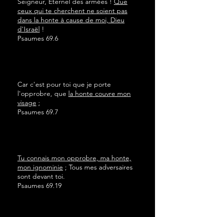
Seigneur, Éternel des armées !
Que
ceux qui te cherchent ne soient pas
dans la honte à cause de moi, Dieu
d'Israël
!
Psaumes 69.6
Car c'est pour toi que je porte
l'opprobre, que
la honte couvre mon
visage
;
Psaumes 69.7
Tu connais mon opprobre, ma honte,
mon ignominie
; Tous mes adversaires
sont devant toi.
Psaumes 69.19