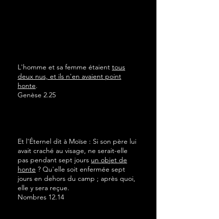
L'homme et sa femme étaient
tous
deux nus, et ils n'en avaient point
honte
.
Genèse 2.25
Et l'Éternel dit à Moïse : Si son père lui
avait craché au visage, ne serait-elle
pas pendant sept jours
un objet de
honte
? Qu'elle soit enfermée sept
jours en dehors du camp ; après quoi,
elle y sera reçue.
Nombres 12.14