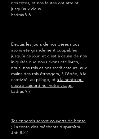
nos têtes, et nos fautes ont atteint
jusqu'aux cieux.
Esdras 9.6
Depuis les jours de nos pères nous
avons été grandement coupables
jusqu'à ce jour, et c'est à cause de nos
iniquités que nous avons été livrés,
nous, nos rois et nos sacrificateurs, aux
mains des rois étrangers, à l'épée, à la
captivité, au pillage, et
à la honte qui
couvre aujourd'hui notre visage
.
Esdras 9.7
Tes ennemis seront couverts de honte
; La tente des méchants disparaîtra.
Job 8.22