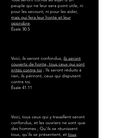
peuple qui ne leur sera point utile, ni
pour les secourir, ni pour les aider,
mais qui fera leur honte et leur
opprobre
.
Ésaïe 30.5
Voici, ils seront confondus,
ils seront
couverts de honte, tous ceux qui sont
irrités contre toi
; Ils seront réduits à
rien, ils périront, ceux qui disputent
contre toi.
Ésaïe 41.11
Voici, tous ceux qui y travaillent seront
confondus, et les ouvriers ne sont que
des hommes ; Qu'ils se réunissent
tous, qu'ils se présentent, et
tous