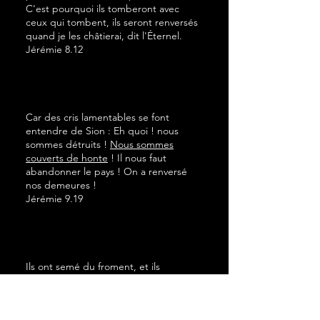
C'est pourquoi ils tomberont avec
ceux qui tombent, ils seront renversés
quand je les châtierai, dit l'Éternel.
Jérémie 8.12
Car des cris lamentables se font
entendre de Sion : Eh quoi ! nous
sommes détruits !
Nous sommes
couverts de honte
! Il nous faut
abandonner le pays ! On a renversé
nos demeures !
Jérémie 9.19
Ils ont semé du froment, et ils
moissonnent des épines, ils se sont
fatigués sans profit.
Ayez honte de ce
que vous récoltez, par suite de la