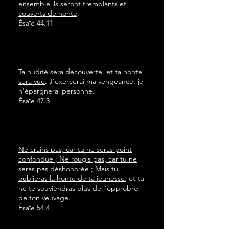
ensemble ils seront tremblants et
couverts de honte
.
Ésaïe 44.11
Ta nudité sera découverte, et ta honte
sera vue
. J'exercerai ma vengeance, je
n'épargnerai personne.
Ésaïe 47.3
Ne crains pas, car tu ne seras point
confondue ; Ne rougis pas, car tu ne
seras pas déshonorée ; Mais tu
oublieras la honte de ta jeunesse
, et tu
ne te souviendras plus de l'opprobre
de ton veuvage.
Ésaïe 54.4