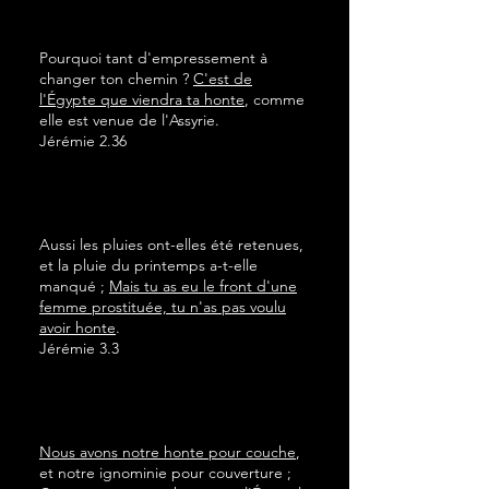
Pourquoi tant d'empressement à
changer ton chemin ?
C'est de
l'Égypte que viendra ta honte
, comme
elle est venue de l'Assyrie.
Jérémie 2.36
Aussi les pluies ont-elles été retenues,
et la pluie du printemps a-t-elle
manqué ;
Mais tu as eu le front d'une
femme prostituée, tu n'as pas voulu
avoir honte
.
Jérémie 3.3
Nous avons notre honte pour couche
,
et notre ignominie pour couverture ;