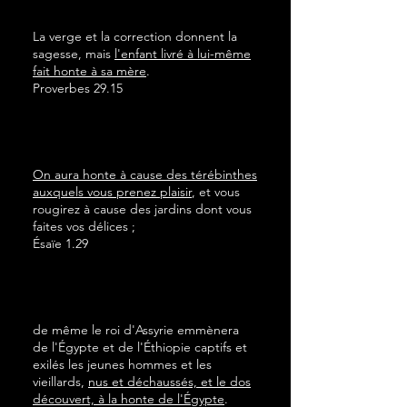
La verge et la correction donnent la
sagesse, mais
l'enfant livré à lui-même
fait honte à sa mère
.
Proverbes 29.15
On aura honte à cause des térébinthes
auxquels vous prenez plaisir
, et vous
rougirez à cause des jardins dont vous
faites vos délices ;
Ésaïe 1.29
de même le roi d'Assyrie emmènera
de l'Égypte et de l'Éthiopie captifs et
exilés les jeunes hommes et les
vieillards,
nus et déchaussés, et le dos
découvert, à la honte de l'Égypte
.