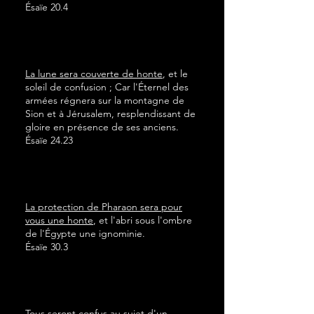
Ésaïe 20.4
La lune sera couverte de honte
, et le
soleil de confusion ; Car l'Éternel des
armées régnera sur la montagne de
Sion et à Jérusalem, resplendissant de
gloire en présence de ses anciens.
Ésaïe 24.23
La protection de Pharaon sera pour
vous une honte
, et l'abri sous l'ombre
de l'Égypte une ignominie.
Ésaïe 30.3
Tous seront confus au sujet d'un