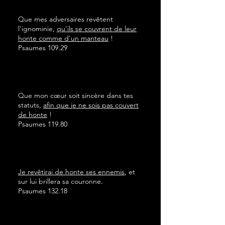
Que mes adversaires revêtent
l'ignominie,
qu'ils se couvrent de leur
honte comme d'un manteau
!
Psaumes 109.29
Que mon cœur soit sincère dans tes
statuts,
afin que je ne sois pas couvert
de honte
!
Psaumes 119.80
Je revêtirai de honte ses ennemis
, et
sur lui brillera sa couronne.
Psaumes 132.18