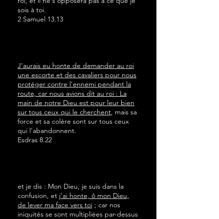
roi, et il ne s'opposera pas à ce que je
sois à toi.
2 Samuel 13.13
J'aurais eu honte de demander au roi
une escorte et des cavaliers pour nous
protéger contre l'ennemi pendant la
route, car nous avions dit au roi : La
main de notre Dieu est pour leur bien
sur tous ceux qui le cherchent
, mais sa
force et sa colère sont sur tous ceux
qui l'abandonnent.
Esdras 8.22
et je dis : Mon Dieu, je suis dans la
confusion, et
j'ai honte, ô mon Dieu,
de lever ma face vers toi
; car nos
iniquités se sont multipliées par-dessus