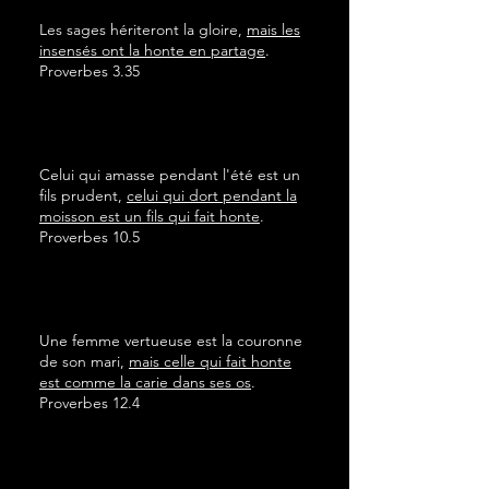
Les sages hériteront la gloire,
mais les
insensés ont la honte en partage
.
Proverbes 3.35
Celui qui amasse pendant l'été est un
fils prudent,
celui qui dort pendant la
moisson est un fils qui fait honte
.
Proverbes 10.5
Une femme vertueuse est la couronne
de son mari,
mais celle qui fait honte
est comme la carie dans ses os
.
Proverbes 12.4