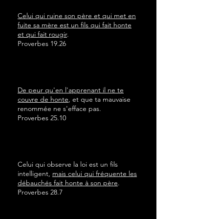
Celui qui ruine son père et qui met en
fuite sa mère est un fils qui fait honte
et qui fait rougir
.
Proverbes 19.26
De peur qu'en l'apprenant il ne te
couvre de honte
, et que ta mauvaise
renommée ne s'efface pas.
Proverbes 25.10
Celui qui observe la loi est un fils
intelligent,
mais celui qui fréquente les
débauchés fait honte à son père
.
Proverbes 28.7