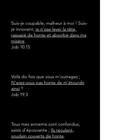
Suis-je coupable, malheur à moi ! Suis-
je innocent,
je n'ose lever la tête,
rassasié de honte et absorbé dans ma
misère
.
Job 10.15
Voilà dix fois que vous m'outragez ;
N'avez-vous pas honte de m'étourdir
ainsi
?
Job 19.3
Tous mes ennemis sont confondus,
saisis d'épouvante ;
Ils reculent,
soudain couverts de honte
.