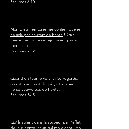
Psaumes 6.10
Mon Dieu ! en toi je me confie : que je
ne sois pas couvert de honte
! Que
mes ennemis ne se réjouissent pas à
mon sujet !
Psaumes 25.2
Quand on tourne vers lui les regards,
on est rayonnant de joie, et
le visage
ne se couvre pas de honte
.
Psaumes 34.5
Qu'ils soient dans la stupeur par l'effet
de leur honte
, ceux qui me disent : Ah