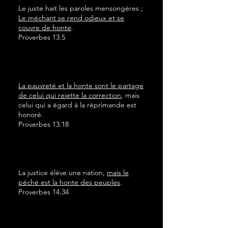
Le juste hait les paroles mensongères ;
Le méchant se rend odieux et se
couvre de honte
.
Proverbes 13.5
La pauvreté et la honte sont le partage
de celui qui rejette la correction
, mais
celui qui a égard à la réprimande est
honoré.
Proverbes 13.18
La justice élève une nation,
mais le
péché est la honte des peuples
.
Proverbes 14.34