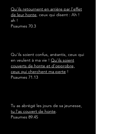
Qu'ils retournent en arrière par l'effet
de leur honte
, ceux qui disent : Ah !
ah !
Psaumes 70.3
Qu'ils soient confus, anéantis, ceux qui
en veulent à ma vie !
Qu'ils soient
couverts de honte et d'opprobre,
ceux qui cherchent ma perte
!
Psaumes 71.13
Tu as abrégé les jours de sa jeunesse,
tu l'as couvert de honte
.
Psaumes 89.45