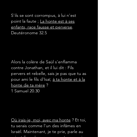
S'ils se sont corrompus, à lui n'est
point la faute ;
La honte est à ses
enfants, race fausse et perverse
.
Deutéronome 32.5
Alors la colère de Saül s'enflamma
contre Jonathan, et il lui dit : Fils
pervers et rebelle, sais je pas que tu as
pour ami le fils d'Isaï,
à ta honte et à la
honte de ta mère
?
1 Samuel 20.30
Où irais-je, moi, avec ma honte
? Et toi,
tu serais comme l'un des infâmes en
Israël. Maintenant, je te prie, parle au