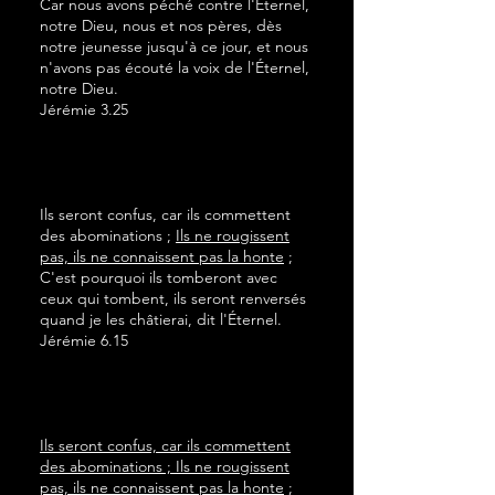
Car nous avons péché contre l'Éternel,
notre Dieu, nous et nos pères, dès
notre jeunesse jusqu'à ce jour, et nous
n'avons pas écouté la voix de l'Éternel,
notre Dieu.
Jérémie 3.25
Ils seront confus, car ils commettent
des abominations ;
Ils ne rougissent
pas, ils ne connaissent pas la honte
;
C'est pourquoi ils tomberont avec
ceux qui tombent, ils seront renversés
quand je les châtierai, dit l'Éternel.
Jérémie 6.15
Ils seront confus, car ils commettent
des abominations ; Ils ne rougissent
pas, ils ne connaissent pas la honte
;