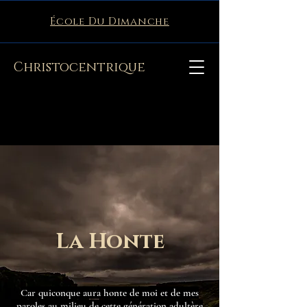
École Du Dimanche
Christocentrique
La Honte
C
ar quiconque aura honte de moi et de mes
paroles au milieu de cette génération adultère