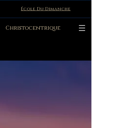
École Du Dimanche
Christocentrique
La boutique est fermée pour cause de maintenance