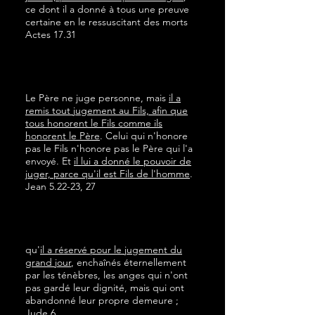
ce dont il a donné à tous une preuve
certaine en le ressuscitant des morts
Actes 17.31
Le Père ne juge personne, mais
il a
remis tout jugement au Fils, afin que
tous honorent le Fils comme ils
honorent le Père
. Celui qui n'honore
pas le Fils n'honore pas le Père qui l'a
envoyé. Et
il lui a donné le pouvoir de
juger, parce qu'il est Fils de l'homme
.
Jean 5.22-23, 27
qu'
il a réservé pour le jugement du
grand jour
, enchaînés éternellement
par les ténèbres, les anges qui n'ont
pas gardé leur dignité, mais qui ont
abandonné leur propre demeure ;
Jude 6