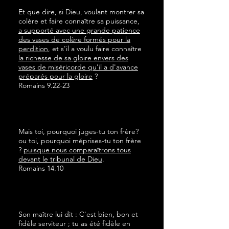
Et que dire, si Dieu, voulant montrer sa
colère et faire connaître sa puissance,
a supporté avec une grande patience
des vases de colère formés pour la
perdition
, et s'il a voulu faire connaître
la richesse de sa gloire envers des
vases de miséricorde qu'il a d'avance
préparés pour la gloire
?
Romains 9.22-23
Mais toi, pourquoi juges-tu ton frère?
ou toi, pourquoi méprises-tu ton frère
?
puisque nous comparaîtrons tous
devant le tribunal de Dieu
.
Romains 14.10
Son maître lui dit : C'est bien, bon et
fidèle serviteur ; tu as été fidèle en