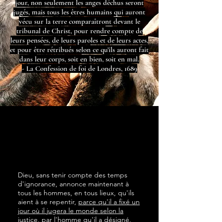
jour, non seulement les anges déchus seront
jugés, mais tous les êtres humains qui auront
vécu sur la terre comparaîtront devant le
tribunal de Christ, pour rendre compte de
leurs pensées, de leurs paroles et de leurs actes,
et pour être rétribués selon ce qu’ils auront fait
dans leur corps, soit en bien, soit en mal.
- La Confession de foi de Londres, 1689
Dieu, sans tenir compte des temps
d'ignorance, annonce maintenant à
tous les hommes, en tous lieux, qu'ils
aient à se repentir,
parce qu'il a fixé un
jour où il jugera le monde selon la
justice, par l'homme qu'il a désigné
,