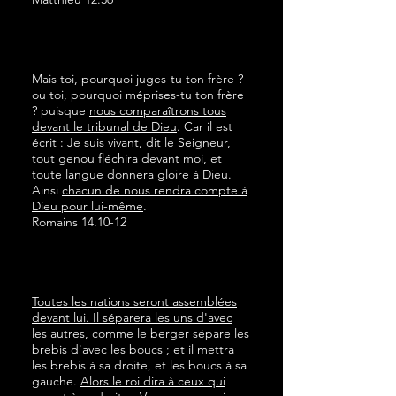
Mais toi, pourquoi juges-tu ton frère ?
ou toi, pourquoi méprises-tu ton frère
? puisque
nous comparaîtrons tous
devant le tribunal de Dieu
. Car il est
écrit : Je suis vivant, dit le Seigneur,
tout genou fléchira devant moi, et
toute langue donnera gloire à Dieu.
Ainsi
chacun de nous rendra compte à
Dieu pour lui-même
.
Romains 14.10-12
Toutes les nations seront assemblées
devant lui. Il séparera les uns d'avec
les autres
, comme le berger sépare les
brebis d'avec les boucs ; et il mettra
les brebis à sa droite, et les boucs à sa
gauche.
Alors le roi dira à ceux qui