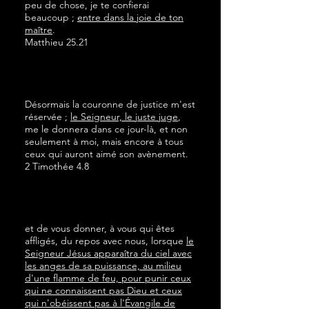
peu de chose, je te confierai
beaucoup ;
entre dans la joie de ton
maître
.
Matthieu 25.21
Désormais la couronne de justice m'est
réservée ;
le Seigneur, le juste juge
,
me le donnera dans ce jour-là, et non
seulement à moi, mais encore à tous
ceux qui auront aimé son avènement.
2 Timothée 4.8
et de vous donner, à vous qui êtes
affligés, du repos avec nous, lorsque
le
Seigneur Jésus apparaîtra du ciel avec
les anges de sa puissance, au milieu
d'une flamme de feu, pour punir ceux
qui ne connaissent pas Dieu et ceux
qui n'obéissent pas à l'Évangile de