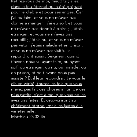
Retirez-vous de moi, maudits ; allez
dans le feu éternel qui a été préparé
pour le diable et pour ses anges
. Car
j'ai eu faim, et vous ne m'avez pas
donné à manger ; j'ai eu soif, et vous
ne m'avez pas donné à boire ; j'étais
étranger, et vous ne m'avez pas
recueilli ; j'étais nu, et vous ne m'avez
pas vêtu ; j'étais malade et en prison,
et vous ne m'avez pas visité. Ils
répondront aussi : Seigneur, quand
t'avons-nous vu ayant faim, ou ayant
soif, ou étranger, ou nu, ou malade, ou
en prison, et ne t'avons-nous pas
assisté ? Et il leur répondra :
Je vous le
dis en vérité, toutes les fois que vous
n'avez pas fait ces choses à l'un de ces
plus petits, c'est à moi que vous ne les
avez pas faites. Et ceux-ci iront au
châtiment éternel, mais les justes à la
vie éternelle
.
Matthieu 25.32-46