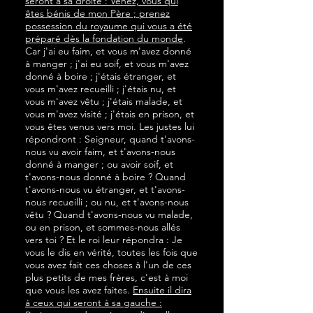
seront à sa droite : Venez, vous qui
êtes bénis de mon Père ; prenez
possession du royaume qui vous a été
préparé dès la fondation du monde
.
Car j'ai eu faim, et vous m'avez donné
à manger ; j'ai eu soif, et vous m'avez
donné à boire ; j'étais étranger, et
vous m'avez recueilli ; j'étais nu, et
vous m'avez vêtu ; j'étais malade, et
vous m'avez visité ; j'étais en prison, et
vous êtes venus vers moi. Les justes lui
répondront : Seigneur, quand t'avons-
nous vu avoir faim, et t'avons-nous
donné à manger ; ou avoir soif, et
t'avons-nous donné à boire ? Quand
t'avons-nous vu étranger, et t'avons-
nous recueilli ; ou nu, et t'avons-nous
vêtu ? Quand t'avons-nous vu malade,
ou en prison, et sommes-nous allés
vers toi ? Et le roi leur répondra : Je
vous le dis en vérité, toutes les fois que
vous avez fait ces choses à l'un de ces
plus petits de mes frères, c'est à moi
que vous les avez faites.
Ensuite il dira
à ceux qui seront à sa gauche :