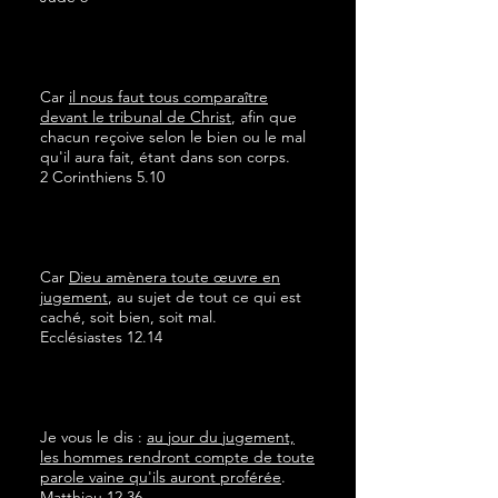
Car
il nous faut tous comparaître
devant le tribunal de Christ
, afin que
chacun reçoive selon le bien ou le mal
qu'il aura fait, étant dans son corps.
2 Corinthiens 5.10
Car
Dieu amènera toute œuvre en
jugement
, au sujet de tout ce qui est
caché, soit bien, soit mal.
Ecclésiastes 12.14
Je vous le dis :
au jour du jugement,
les hommes rendront compte de toute
parole vaine qu'ils auront proférée
.
Matthieu 12.36