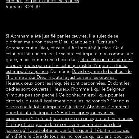
circoncis, et par la foi les incirconcis
.
Romains 3.28-30
Si Abraham a été justifié par les œuvres, il a sujet de se
glorifier, mais non devant Dieu
. Car que dit l'Écriture ?
Abraham crut à Dieu, et cela lui fut imputé à justice
. Or, à
celui qui fait une œuvre, le salaire est imputé, non comme une
grâce, mais comme une chose due ;
et à celui qui ne fait point
d'œuvre, mais qui croit en celui qui justifie l'impie, sa foi lui
est imputée à justice
. De même
David exprime le bonheur de
l'homme à qui Dieu impute la justice sans les œuvres :
Heureux ceux dont les iniquités sont pardonnées, Et dont les
péchés sont couverts ! Heureux l'homme à qui le Seigneur
n'impute pas son péché
! Ce bonheur n'est-il que pour les
circoncis, ou est-il également pour les incirconcis ?
Car nous
disons que la foi fut imputée à justice à Abraham. Comment
donc lui fut-elle imputée ? Était-ce après, ou avant sa
circoncision ? Il n'était pas encore circoncis, il était incirconcis.
Et il reçut le signe de la circoncision, comme sceau de la
justice qu'il avait obtenue par la foi quand il était incirconcis,
afin d'être le père de tous les incirconcis qui croient, pour que