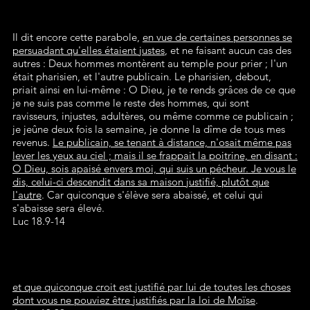
Il dit encore cette parabole,
en vue de certaines personnes se
persuadant qu'elles étaient justes
, et ne faisant aucun cas des
autres : Deux hommes montèrent au temple pour prier ; l'un
était pharisien, et l'autre publicain. Le pharisien, debout,
priait ainsi en lui-même : O Dieu, je te rends grâces de ce que
je ne suis pas comme le reste des hommes, qui sont
ravisseurs, injustes, adultères, ou même comme ce publicain ;
je jeûne deux fois la semaine, je donne la dîme de tous mes
revenus.
Le publicain, se tenant à distance, n'osait même pas
lever les yeux au ciel ; mais il se frappait la poitrine, en disant :
O Dieu, sois apaisé envers moi, qui suis un pécheur. Je vous le
dis, celui-ci descendit dans sa maison justifié, plutôt que
l'autre
. Car quiconque s'élève sera abaissé, et celui qui
s'abaisse sera élevé.
Luc 18.9-14
et que quiconque croit est justifié par lui de toutes les choses
dont vous ne pouviez être justifiés par la loi de Moïse
.