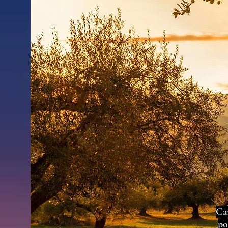
Car
po