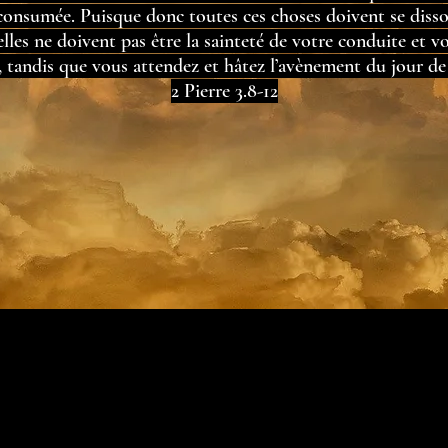
consumée. Puisque donc toutes ces choses doivent se diss
lles ne doivent pas être la sainteté de votre conduite et v
, tandis que vous attendez et hâtez l’avènement du jour d
2 Pierre 3.8-12