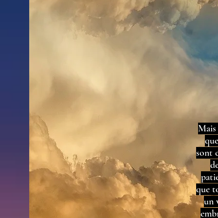
Mais 
que
sont 
de
pati
que t
un 
embr