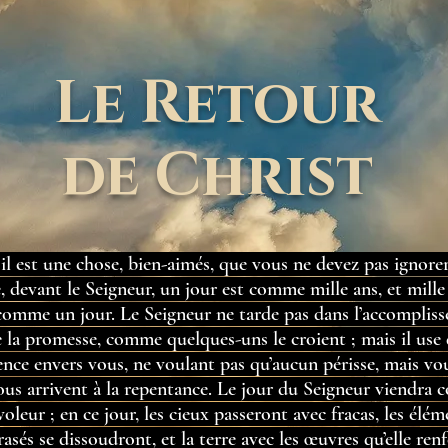
Le Retour
de Christ
il est une chose, bien-aimés, que vous ne devez pas ignorer,
, devant le Seigneur, un jour est comme mille ans, et mille
comme un jour. Le Seigneur ne tarde pas dans l’accomplis
 la promesse, comme quelques-uns le croient ; mais il use
ence envers vous, ne voulant pas qu’aucun périsse, mais vo
ous arrivent à la repentance. Le jour du Seigneur viendra
voleur ; en ce jour, les cieux passeront avec fracas, les élém
asés se dissoudront, et la terre avec les œuvres qu’elle ren