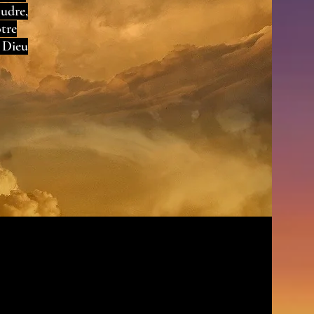
oudre,
otre
e Dieu