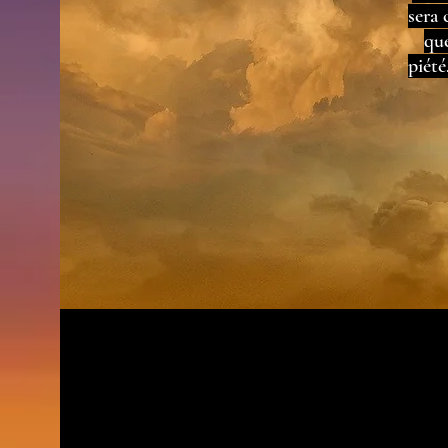
sera 
que
piété