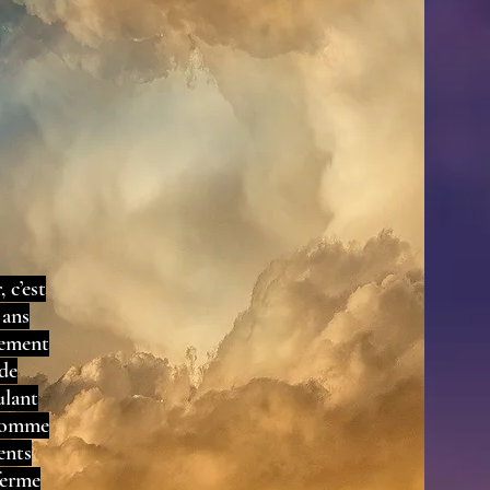
 c’est
 ans
sement
 de
ulant
 comme
ents
ferme