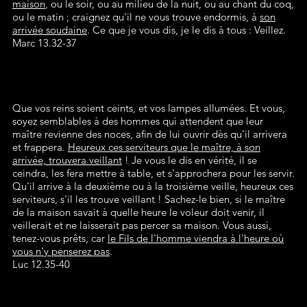
maison
, ou le soir, ou au milieu de la nuit, ou au chant du coq,
ou le matin ; craignez qu'il ne vous trouve endormis, à
son
arrivée soudaine
. Ce que je vous dis, je le dis à tous : Veillez.
Marc 13.32-37
Que vos reins soient ceints, et vos lampes allumées. Et vous,
soyez semblables à des hommes qui attendent que leur
maître revienne des noces, afin de lui ouvrir dès qu'il arrivera
et frappera.
Heureux ces serviteurs que le maître, à son
arrivée, trouvera veillant
! Je vous le dis en vérité, il se
ceindra, les fera mettre à table, et s'approchera pour les servir.
Qu'il arrive à la deuxième ou à la troisième veille, heureux ces
serviteurs, s'il les trouve veillant ! Sachez-le bien, si le maître
de la maison savait à quelle heure le voleur doit venir, il
veillerait et ne laisserait pas percer sa maison. Vous aussi,
tenez-vous prêts, car
le Fils de l'homme viendra à l'heure où
vous n'y penserez pas
.
Luc 12.35-40