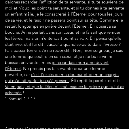
daignes regarder l'affliction de ta servante, si tu te souviens de
moi et n'oublies point ta servante, et si tu donnes à ta servante
un enfant mâle, je le consacrerai à l'Éternel pour tous les jours
de sa vie, et le rasoir ne passera point sur sa tête. Comme
elle
restait longtemps en prière devant l'Éternel
, Éli observa sa
bouche.
Anne parlait dans son cœur, et ne faisait que remuer
les lèvres, mais on n'entendait point sa voix
. Éli pensa qu'elle
était ivre, et il lui dit : Jusqu' à quand seras-tu dans l'ivresse ?
Fais passer ton vin. Anne répondit : Non, mon seigneur, je suis
une femme qui souffre en son cœur, et je n'ai bu ni vin ni
boisson enivrante ; mais
je répandais mon âme devant
l'Éternel
. Ne prends pas ta servante pour une femme
pervertie, car
c'est l'excès de ma douleur et de mon chagrin
qui m'a fait parler jusqu'à présent
. Éli reprit la parole, et dit :
Va en paix, et que le Dieu d'Israël exauce la prière que tu lui as
adressée
!
1 Samuel 1.7-17
Anne dit : Mon seigneur, pardon ! aussi vrai que ton âme vit,