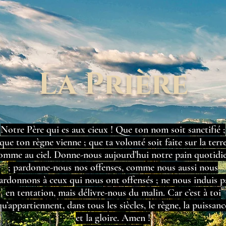
La Prière
Notre Père qui es aux cieux ! Que ton nom soit sanctifié ;
que ton règne vienne ; que ta volonté soit faite sur la terr
omme au ciel. Donne-nous aujourd’hui notre pain quotidi
; pardonne-nous nos offenses, comme nous aussi nous
ardonnons à ceux qui nous ont offensés ; ne nous induis p
en tentation, mais délivre-nous du malin. Car c’est à toi
qu’appartiennent, dans tous les siècles, le règne, la puissanc
et la gloire. Amen !