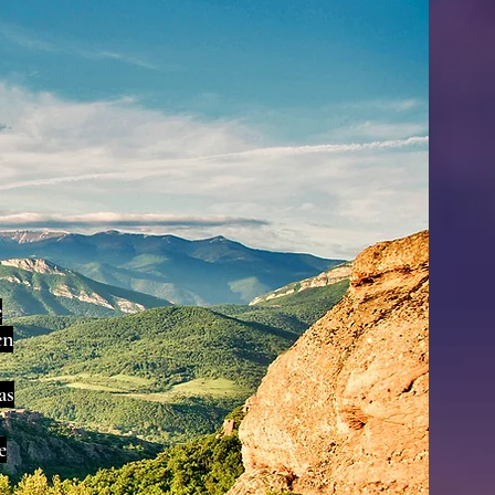
e
en
as
e