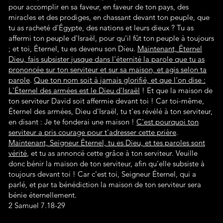
pour accomplir en sa faveur, en faveur de ton pays, des
miracles et des prodiges, en chassant devant ton peuple, que
tu as racheté d'Égypte, des nations et leurs dieux ? Tu as
affermi ton peuple d'Israël, pour qu'il fût ton peuple à toujours
; et toi, Éternel, tu es devenu son Dieu.
Maintenant, Éternel
Dieu, fais subsister jusque dans l'éternité la parole que tu as
prononcée sur ton serviteur et sur sa maison, et agis selon ta
parole
.
Que ton nom soit à jamais glorifié, et que l'on dise :
L'Éternel des armées est le Dieu d'Israël
! Et que la maison de
ton serviteur David soit affermie devant toi ! Car toi-même,
Éternel des armées, Dieu d'Israël, tu t'es révélé à ton serviteur,
en disant : Je te fonderai une maison !
C'est pourquoi ton
serviteur a pris courage pour t'adresser cette prière
.
Maintenant, Seigneur Éternel, tu es Dieu, et tes paroles sont
vérité
, et tu as annoncé cette grâce à ton serviteur. Veuille
donc bénir la maison de ton serviteur, afin qu'elle subsiste à
toujours devant toi ! Car c'est toi, Seigneur Éternel, qui a
parlé, et par ta bénédiction la maison de ton serviteur sera
bénie éternellement.
2 Samuel 7.18-29