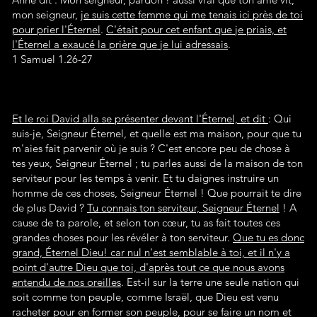
mon seigneur,
je suis cette femme qui me tenais ici près de toi
pour prier l'Éternel
.
C'était pour cet enfant que je priais, et
l'Éternel a exaucé la prière que je lui adressais
.
1 Samuel 1.26-27
Et le roi David alla se présenter devant l'Éternel, et dit
: Qui
suis-je, Seigneur Éternel, et quelle est ma maison, pour que tu
m'aies fait parvenir où je suis ? C'est encore peu de chose à
tes yeux, Seigneur Éternel ; tu parles aussi de la maison de ton
serviteur pour les temps à venir. Et tu daignes instruire un
homme de ces choses, Seigneur Éternel ! Que pourrait te dire
de plus David ?
Tu connais ton serviteur, Seigneur Éternel
! A
cause de ta parole, et selon ton cœur, tu as fait toutes ces
grandes choses pour les révéler à ton serviteur.
Que tu es donc
grand, Éternel Dieu! car nul n'est semblable à toi, et il n'y a
point d'autre Dieu que toi, d'après tout ce que nous avons
entendu de nos oreilles
. Est-il sur la terre une seule nation qui
soit comme ton peuple, comme Israël, que Dieu est venu
racheter pour en former son peuple, pour se faire un nom et