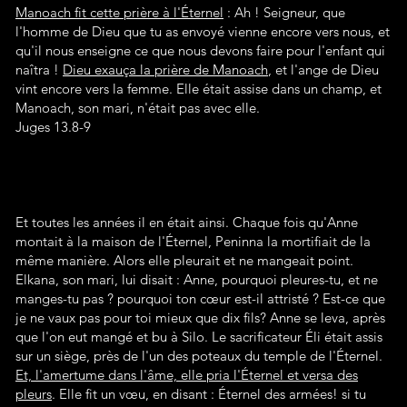
Manoach fit cette prière à l'Éternel
: Ah ! Seigneur, que
l'homme de Dieu que tu as envoyé vienne encore vers nous, et
qu'il nous enseigne ce que nous devons faire pour l'enfant qui
naîtra !
Dieu exauça la prière de Manoach
, et l'ange de Dieu
vint encore vers la femme. Elle était assise dans un champ, et
Manoach, son mari, n'était pas avec elle.
Juges 13.8-9
Et toutes les années il en était ainsi. Chaque fois qu'Anne
montait à la maison de l'Éternel, Peninna la mortifiait de la
même manière. Alors elle pleurait et ne mangeait point.
Elkana, son mari, lui disait : Anne, pourquoi pleures-tu, et ne
manges-tu pas ? pourquoi ton cœur est-il attristé ? Est-ce que
je ne vaux pas pour toi mieux que dix fils? Anne se leva, après
que l'on eut mangé et bu à Silo. Le sacrificateur Éli était assis
sur un siège, près de l'un des poteaux du temple de l'Éternel.
Et, l'amertume dans l'âme, elle pria l'Éternel et versa des
pleurs
. Elle fit un vœu, en disant : Éternel des armées! si tu