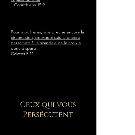
1 Corinthiens 15.9
Pour moi, frères, si je prêche encore la
circoncision, pourquoi suis-je encore
persécuté ? Le scandale de la croix a
donc disparu
!
Galates 5.11
Ceux qui vous
Persécutent