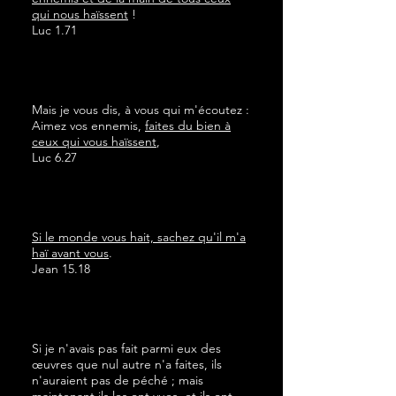
qui nous haïssent
!
Luc 1.71
Mais je vous dis, à vous qui m'écoutez :
Aimez vos ennemis,
faites du bien à
ceux qui vous haïssent
,
Luc 6.27
Si le monde vous hait, sachez qu'il m'a
haï avant vous
.
Jean 15.18
Si je n'avais pas fait parmi eux des
œuvres que nul autre n'a faites, ils
n'auraient pas de péché ; mais