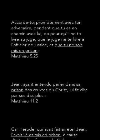
Accorde-toi promptement avec ton
adversaire, pendant que tu es en
chemin avec lui, de peur qu'il ne te
livre au juge, que le juge ne te livre à
l'officier de justice, et
que tu ne sois
mis en prison
.
Matthieu 5.25
Jean, ayant entendu parler
dans sa
prison
des œuvres du Christ, lui fit dire
par ses disciples :
Matthieu 11.2
Car Hérode, qui avait fait arrêter Jean,
l'avait lié et mis en prison
, à cause