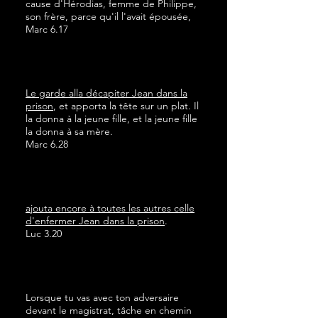
cause d'Hérodias, femme de Philippe,
son frère, parce qu'il l'avait épousée,
Marc 6.17
Le garde alla décapiter Jean dans la
prison
, et apporta la tête sur un plat. Il
la donna à la jeune fille, et la jeune fille
la donna à sa mère.
Marc 6.28
ajouta encore à toutes les autres celle
d'enfermer Jean dans la prison
.
Luc 3.20
Lorsque tu vas avec ton adversaire
devant le magistrat, tâche en chemin