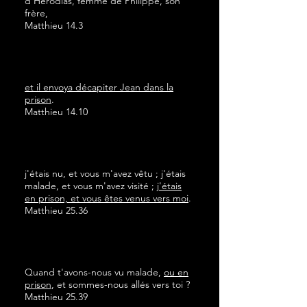
d'Hérodias, femme de Philippe, son
frère,
Matthieu 14.3
et il envoya décapiter Jean dans la
prison
.
Matthieu 14.10
j'étais nu, et vous m'avez vêtu ; j'étais
malade, et vous m'avez visité ;
j'étais
en prison, et vous êtes venus vers moi
.
Matthieu 25.36
Quand t'avons-nous vu malade,
ou en
prison
, et sommes-nous allés vers toi ?
Matthieu 25.39