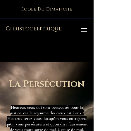
École Du Dimanche
Christocentrique
La Persécution
Heureux ceux qui sont persécutés pour la
justice, car le royaume des cieux est à eux !
Heureux serez-vous, lorsqu’on vous outragera,
qu’on vous persécutera et qu’on dira faussement
de vous toute sorte de mal, à cause de moi.