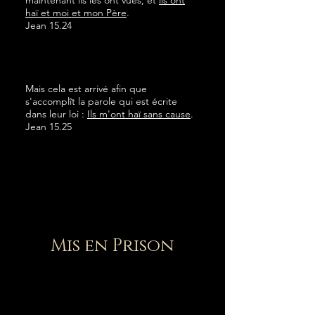
maintenant ils les ont vues, et
ils ont
haï et moi et mon Père
.
Jean 15.24
Mais cela est arrivé afin que
s'accomplît la parole qui est écrite
dans leur loi :
Ils m'ont haï sans cause
.
Jean 15.25
Mis en Prison