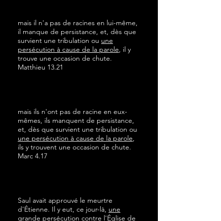
mais il n'a pas de racines en lui-même,
il manque de persistance, et, dès que
survient une tribulation ou
une
persécution à cause de la parole
, il y
trouve une occasion de chute.
Matthieu 13.21
mais ils n'ont pas de racine en eux-
mêmes, ils manquent de persistance,
et, dès que survient une tribulation ou
une persécution à cause de la parole
,
ils y trouvent une occasion de chute.
Marc 4.17
Saul avait approuvé le meurtre
d'Étienne. Il y eut, ce jour-là,
une
grande persécution contre l'Église
de