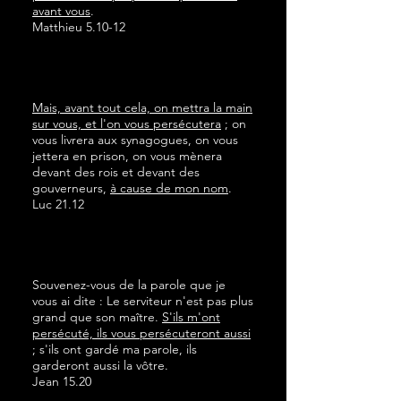
avant vous
.
Matthieu 5.10-12
Mais, avant tout cela, on mettra la main
sur vous, et l'on vous persécutera
; on
vous livrera aux synagogues, on vous
jettera en prison, on vous mènera
devant des rois et devant des
gouverneurs,
à cause de mon nom
.
Luc 21.12
Souvenez-vous de la parole que je
vous ai dite : Le serviteur n'est pas plus
grand que son maître.
S'ils m'ont
persécuté, ils vous persécuteront aussi
; s'ils ont gardé ma parole, ils
garderont aussi la vôtre.
Jean 15.20