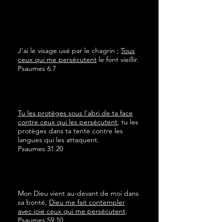
J'ai le visage usé par le chagrin ;
Tous
ceux qui me persécutent
le font vieillir.
Psaumes 6.7
Tu les protèges sous l'abri de ta face
contre ceux qui les persécutent
, tu les
protèges dans ta tente contre les
langues qui les attaquent.
Psaumes 31.20
Mon Dieu vient au-devant de moi dans
sa bonté,
Dieu me fait contempler
avec joie ceux qui me persécutent
.
Psaumes 59.10