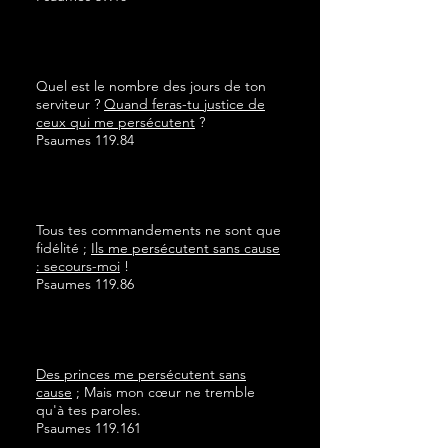
Quel est le nombre des jours de ton
serviteur ?
Quand feras-tu justice de
ceux qui me persécutent
?
Psaumes 119.84
Tous tes commandements ne sont que
fidélité ;
Ils me persécutent sans cause
: secours-moi
!
Psaumes 119.86
Des princes me persécutent sans
cause
; Mais mon cœur ne tremble
qu'à tes paroles.
Psaumes 119.161