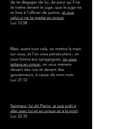
de te dégager de lui, de peur qu'il ne
te traîne devant le juge, que le juge ne
te livre à l'officier de justice,
et que
celui-ci ne te mette en prison
.
Luc 12.58
Mais, avant tout cela, on mettra la main
sur vous, et l'on vous persécutera ; on
vous livrera aux synagogues,
on vous
jettera en prison
, on vous mènera
devant des rois et devant des
gouverneurs, à cause de mon nom.
Luc 21.12
Seigneur, lui dit Pierre, je suis prêt à
aller avec toi et en prison et à la mort
.
Luc 22.33