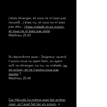
j'étais étranger, et vous ne m'avez pas
recueilli ; j'étais nu, et vous ne m'avez
pas vêtu ;
j'étais malade et en prison,
et vous ne m'avez pas visité
.
Matthieu 25.43
Ils répondront aussi : Seigneur, quand
t'avons-nous vu ayant faim, ou ayant
soif, ou étranger, ou nu, ou malade,
ou
en prison, et ne t'avons-nous pas
assisté
?
Matthieu 25.44
Car Hérode lui-même avait fait arrêter
Jean, et l'avait fait lier en prison
, à