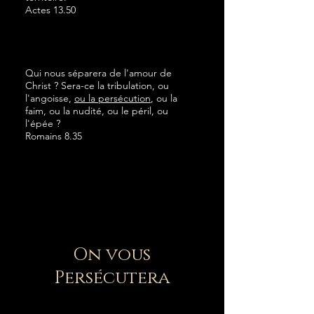
Actes 13.50
Qui nous séparera de l'amour de
Christ ? Sera-ce la tribulation, ou
l'angoisse,
ou la persécution
, ou la
faim, ou la nudité, ou le péril, ou
l'épée ?
Romains 8.35
On vous
Persécutera