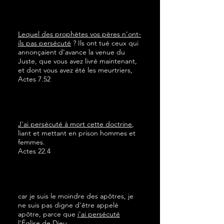
Lequel des prophètes vos pères n'ont-
ils pas persécuté
? Ils ont tué ceux qui
annonçaient d'avance la venue du
Juste, que vous avez livré maintenant,
et dont vous avez été les meurtriers,
Actes 7.52
J'ai persécuté à mort cette doctrine
,
liant et mettant en prison hommes et
femmes.
Actes 22.4
car je suis le moindre des apôtres, je
ne suis pas digne d'être appelé
apôtre, parce que
j'ai persécuté
l'Église de Dieu
.