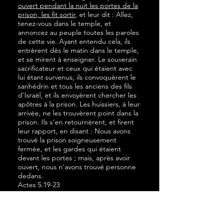
ouvert pendant la nuit les portes de la
prison, les fit sortir
, et leur dit : ​​Allez,
tenez-vous dans le temple, et
annoncez au peuple toutes les paroles
de cette vie. Ayant entendu cela, ils
entrèrent dès le matin dans le temple,
et se mirent à enseigner. Le souverain
sacrificateur et ceux qui étaient avec
lui étant survenus, ils convoquèrent le
sanhédrin et tous les anciens des fils
d'Israël, et ils envoyèrent chercher les
apôtres à la prison. Les huissiers, à leur
arrivée, ne les trouvèrent point dans la
prison. Ils s'en retournèrent, et firent
leur rapport, en disant : Nous avons
trouvé la prison soigneusement
fermée, et les gardes qui étaient
devant les portes ; mais, après avoir
ouvert, nous n'avons trouvé personne
dedans.
Actes 5.19-23