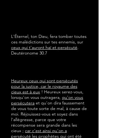
L'Éternel, ton Dieu, fera tomber toutes
ces malédictions sur tes ennemis, sur
ceux qui t'auront haï et persécuté
.
Deutéronome 30.7
Heureux ceux qui sont persécutés
pour la justice, car le royaume des
cieux est à eux
! Heureux serez-vous,
lorsqu'on vous outragera,
qu'on vous
persécutera
et qu'on dira faussement
de vous toute sorte de mal, à cause de
moi. Réjouissez-vous et soyez dans
l'allégresse, parce que votre
récompense sera grande dans les
cieux ;
car c'est ainsi qu'on a
persécuté les prophètes qui ont été