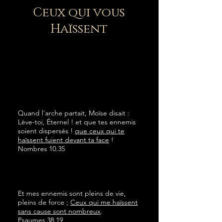
Ceux qui vous
Haïssent
Quand l'arche partait, Moïse disait :
Lève-toi, Éternel ! et que tes ennemis
soient dispersés !
que ceux qui te
haïssent fuient devant ta face
!
Nombres 10.35
Et mes ennemis sont pleins de vie,
pleins de force ;
Ceux qui me haïssent
sans cause sont nombreux
.
Psaumes 38.19