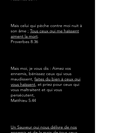
Mais celui qui pèche contre moi nuit à
son âme ;
Tous ceux qui me haïssent
aiment la mort
.
Proverbes 8.36
Mais moi, je vous dis : Aimez vos
ennemis, bénissez ceux qui vous
maudissent,
faites du bien à ceux qui
vous haïssent
, et priez pour ceux qui
vous maltraitent et qui vous
persécutent,
Matthieu 5.44
Un Sauveur qui nous délivre de nos
ennemis et de la main de tous ceux