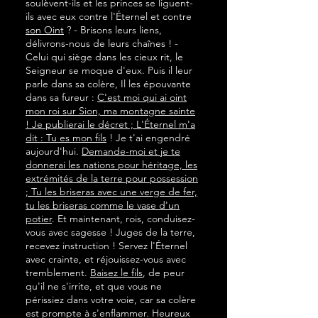
soulèvent-ils et les princes se liguent-
ils avec eux contre l'Éternel et contre
son Oint
? - Brisons leurs liens,
délivrons-nous de leurs chaînes ! -
Celui qui siège dans les cieux rit, le
Seigneur se moque d'eux. Puis il leur
parle dans sa colère, Il les épouvante
dans sa fureur :
C'est moi qui ai oint
mon roi sur Sion, ma montagne sainte
! Je publierai le décret ; L'Éternel m'a
dit : Tu es mon fils
! Je t'ai engendré
aujourd'hui.
Demande-moi et je te
donnerai les nations pour héritage, les
extrémités de la terre pour possession
; Tu les briseras avec une verge de fer,
tu les briseras comme le vase d'un
potier
. Et maintenant, rois, conduisez-
vous avec sagesse ! Juges de la terre,
recevez instruction ! Servez l'Éternel
avec crainte, et réjouissez-vous avec
tremblement.
Baisez le fils
, de peur
qu'il ne s'irrite, et que vous ne
périssiez dans votre voie, car sa colère
est prompte à s'enflammer. Heureux