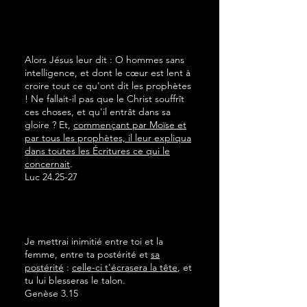
Alors Jésus leur dit : O hommes sans
intelligence, et dont le cœur est lent à
croire tout ce qu'ont dit les prophètes
! Ne fallait-il pas que le Christ souffrît
ces choses, et qu'il entrât dans sa
gloire ? Et,
commençant par Moïse et
par tous les prophètes, il leur expliqua
dans toutes les Écritures ce qui le
concernait
.
Luc 24.25-27
Je mettrai inimitié entre toi et la
femme, entre ta postérité et
sa
postérité
:
celle-ci t'écrasera la tête
, et
tu lui blesseras le talon.
Genèse 3.15