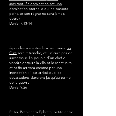
servirent. Sa domination est une
domination éternelle qui ne passera
point, et son règne ne sera jamais
détruit
.
Daniel 7.13-14
Après les soixante-deux semaines,
un
Oint
sera retranché, et il n'aura pas de
successeur. Le peuple d'un chef qui
viendra détruira la ville et le sanctuaire,
et sa fin arrivera comme par une
inondation ; il est arrêté que les
dévastations dureront jusqu'au terme
de la guerre.
Daniel 9.26
Et toi, Bethléhem Éphrata, petite entre