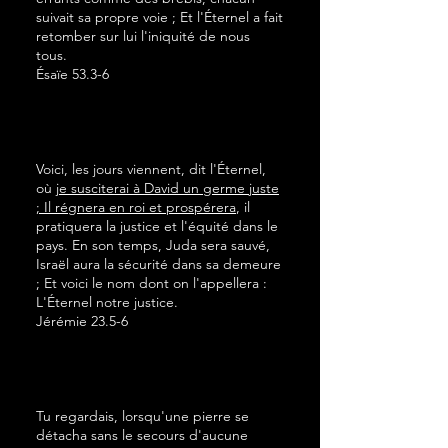
suivait sa propre voie ; Et l'Éternel a fait
retomber sur lui l'iniquité de nous
tous.
Ésaïe 53.3-6
Voici, les jours viennent, dit l'Éternel,
où
je susciterai à David un germe juste
; Il régnera en roi et prospérera
, il
pratiquera la justice et l'équité dans le
pays. En son temps, Juda sera sauvé,
Israël aura la sécurité dans sa demeure
; Et voici le nom dont on l'appellera :
L'Éternel notre justice.
Jérémie 23.5-6
Tu regardais, lorsqu'une pierre se
détacha sans le secours d'aucune