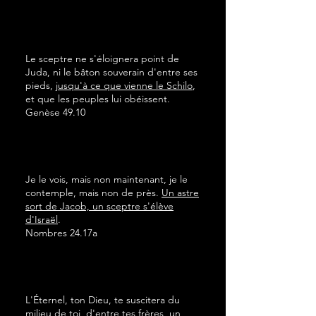
Le sceptre ne s'éloignera point de
Juda, ni le bâton souverain d'entre ses
pieds,
jusqu'à ce que vienne le Schilo
,
et que les peuples lui obéissent.
Genèse 49.10
Je le vois, mais non maintenant, je le
contemple, mais non de près.
Un astre
sort de Jacob, un sceptre s'élève
d'Israël
.
Nombres 24.17a
L'Éternel, ton Dieu, te suscitera du
milieu de toi, d'entre tes frères,
un