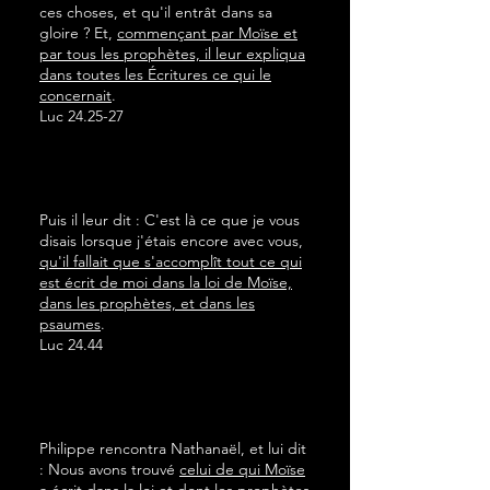
ces choses, et qu'il entrât dans sa
gloire ? Et,
commençant par Moïse et
par tous les prophètes, il leur expliqua
dans toutes les Écritures ce qui le
concernait
.
Luc 24.25-27
Puis il leur dit : C'est là ce que je vous
disais lorsque j'étais encore avec vous,
qu'il fallait que s'accomplît tout ce qui
est écrit de moi dans la loi de Moïse,
dans les prophètes, et dans les
psaumes
.
Luc 24.44
Philippe rencontra Nathanaël, et lui dit
: Nous avons trouvé
celui de qui Moïse