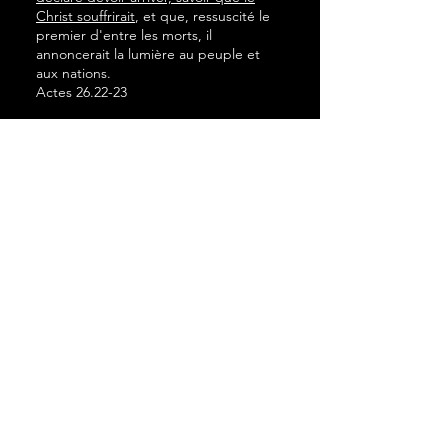
Christ souffrirait
, et que, ressuscité le
premier d'entre les morts, il
annoncerait la lumière au peuple et
aux nations.
Actes 26.22-23
Dieu, en effet, a tout mis sous ses
pieds
. Mais lorsqu'il dit que tout lui a
été soumis, il est évident que celui qui
lui a soumis toutes choses est excepté.
Et lorsque toutes choses lui auront été
soumises, alors le Fils lui-même sera
soumis à celui qui lui a soumis toutes
choses, afin que Dieu soit tout en tous.
1 Corinthiens 15.27-28
Il l'a déployée en Christ, en le