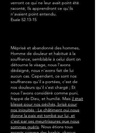
verront ce qui ne leur avait point été
raconté, Ils apprendront ce qu'ils
n'avaient point entendu.
Esaïe 52.13-15
Méprisé et abandonné des hommes,
Homme de douleur et habitué à la
souffrance, semblable à celui dont on
détourne le visage, nous l'avons
dédaigné, nous n'avons fait de lui
aucun cas. Cependant, ce sont nos
souffrances qu'il a portées, c'est de
nos douleurs qu'il s'est chargé ; Et
nous l'avons considéré comme puni,
frappé de Dieu, et humilié. Mais
il était
blessé pour nos péchés, brisé pour
nos iniquités ; Le châtiment qui nous
donne la paix est tombé sur lui, et
c'est par ses meurtrissures que nous
sommes guéris
. Nous étions tous
errants comme des brebis, chacun