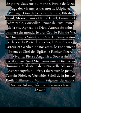
de gloire, Sauveur du monde, Parole de Dieu,
Juge des vivants et des morts, l’Alpha et
l’Oméga, Lion de la Tribu de Juda, Fils de
David, Messie, Saint et Roi d’Israël, Emmanuel,
Admirable, Conseiller, Prince de Paix, Prince
de la vie, Agneau de Dieu, Auteur du salut,
Lumière du monde, le vrai Cep, le Pain de Vie,
le Chemin, la Vérité, et la Vie, la Résurrection
et la Vie, la Porte des brebis, le Bon Berger,
Pasteur et Gardien de nos âmes, le Fondement,
Époux et Chef de l’Église, le Rocher, Pierre
Vivante, Pierre Angulaire, Souverain
Sacrificateur, Seul Médiateur entre Dieu et les
hommes, Médiateur de la Nouvelle Alliance,
Avocat auprès du Père, Libérateur, le Juste,
Témoin Fidèle et Véritable, Soleil de la Justice,
Étoile Brillante du Matin, Seigneur du sabbat,
Dernier Adam, Héritier de toutes choses,
l'Amen.