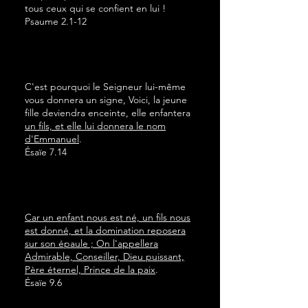
tous ceux qui se confient en lui !
Psaume 2.1-12
C'est pourquoi le Seigneur lui-même
vous donnera un signe, Voici, la jeune
fille deviendra enceinte, elle enfantera
un fils, et elle lui donnera le nom
d'Emmanuel
.
Ésaïe 7.14
Car un enfant nous est né, un fils nous
est donné, et la domination reposera
sur son épaule ; On l'appellera
Admirable, Conseiller, Dieu puissant,
Père éternel, Prince de la paix
.
Ésaïe 9.6