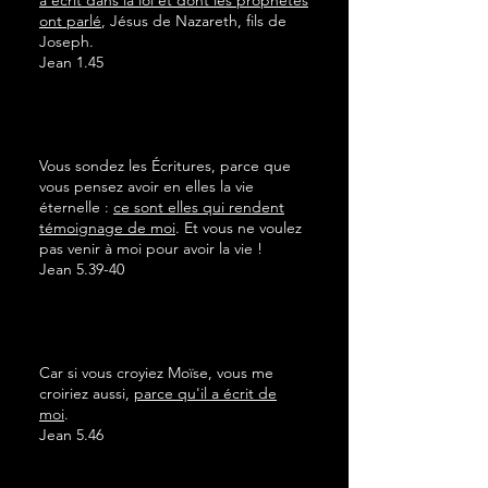
a écrit dans la loi et dont les prophètes
ont parlé
, Jésus de Nazareth, fils de
Joseph.
Jean 1.45
Vous sondez les Écritures, parce que
vous pensez avoir en elles la vie
éternelle :
ce sont elles qui rendent
témoignage de moi
. Et vous ne voulez
pas venir à moi pour avoir la vie !
Jean 5.39-40
Car si vous croyiez Moïse, vous me
croiriez aussi,
parce qu'il a écrit de
moi
.
Jean 5.46