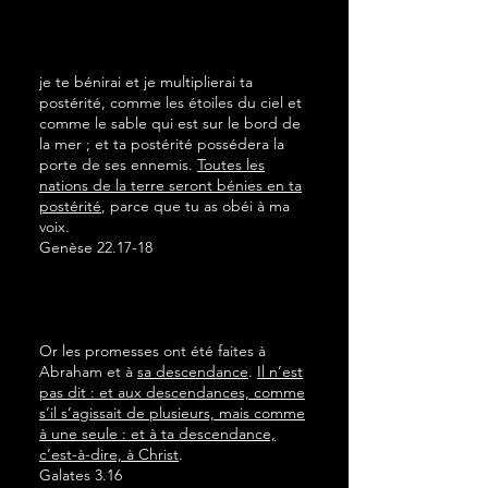
je te bénirai et je multiplierai ta
postérité, comme les étoiles du ciel et
comme le sable qui est sur le bord de
la mer ; et ta postérité possédera la
porte de ses ennemis.
Toutes les
nations de la terre seront bénies en ta
postérité
, parce que tu as obéi à ma
voix.
Genèse 22.17-18
Or les promesses ont été faites à
Abraham et à
sa descendance
.
Il n’est
pas dit : et aux descendances, comme
s’il s’agissait de plusieurs, mais comme
à une seule : et à ta descendance,
c’est-à-dire, à Christ
.
Galates 3.16