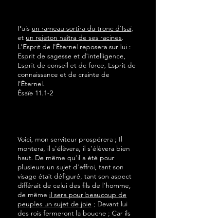
Puis
un rameau sortira du tronc d'Isaï
,
et
un rejeton naîtra de ses racines
.
L'Esprit de l'Éternel reposera sur lui :
Esprit de sagesse et d'intelligence,
Esprit de conseil et de force, Esprit de
connaissance et de crainte de
l'Éternel.
Ésaïe 11.1-2
Voici, mon serviteur prospérera ; Il
montera, il s'élèvera, il s'élèvera bien
haut. De même qu'il a été pour
plusieurs un sujet d'effroi, tant son
visage était défiguré, tant son aspect
différait de celui des fils de l'homme,
de même
il sera pour beaucoup de
peuples un sujet de joie
; Devant lui
des rois fermeront la bouche ; Car ils