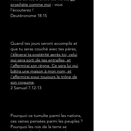
prophète comme moi
: vous
l'écouterez !
Deutéronome 18.15
Quand tes jours seront accomplis et
que tu seras couché avec tes pères,
j'élèverai ta postérité après toi, celui
qui sera sorti de tes entrailles, et
j'affermirai son règne. Ce sera lui qui
bâtira une maison à mon nom, et
j'affermirai pour toujours le trône de
son royaume
.
2 Samuel 7.12-13
Pourquoi ce tumulte parmi les nations,
ces vaines pensées parmi les peuples ?
Pourquoi les rois de la terre se