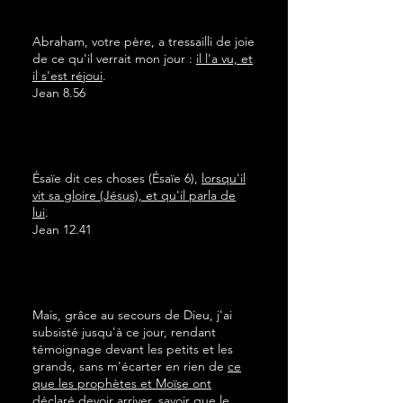
Abraham, votre père, a tressailli de joie
de ce qu'il verrait mon jour :
il l'a vu, et
il s'est réjoui
.
Jean 8.56
Ésaïe dit ces choses (Ésaïe 6),
lorsqu'il
vit sa gloire (Jésus), et qu'il parla de
lui
.
Jean 12.41
Mais, grâce au secours de Dieu, j'ai
subsisté jusqu'à ce jour, rendant
témoignage devant les petits et les
grands, sans m'écarter en rien de
ce
que les prophètes et Moïse ont
déclaré devoir arriver, savoir que le