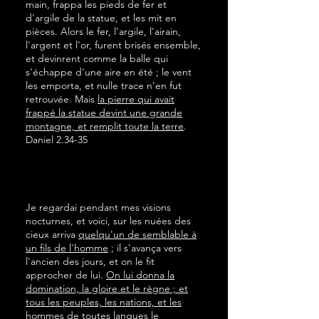
main, frappa les pieds de fer et
d'argile de la statue, et les mit en
pièces. Alors le fer, l'argile, l'airain,
l'argent et l'or, furent brisés ensemble,
et devinrent comme la balle qui
s'échappe d'une aire en été ; le vent
les emporta, et nulle trace n'en fut
retrouvée. Mais
la pierre qui avait
frappé la statue devint une grande
montagne, et remplit toute la terre
.
Daniel 2.34-35
Je regardai pendant mes visions
nocturnes, et voici, sur les nuées des
cieux arriva
quelqu'un de semblable à
un fils de l'homme
; il s'avança vers
l'ancien des jours, et on le fit
approcher de lui.
On lui donna la
domination, la gloire et le règne ; et
tous les peuples, les nations, et les
hommes de toutes langues le