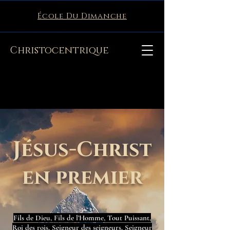
École Du Dimanche
Christocentrique
Jésus-Christ
en premier
Fils de Dieu, Fils de l’Homme, Tout Puissant,
Roi des rois, Seigneur des seigneurs, Seigneur