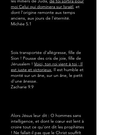
les milliers de Juda,
de toi sortira pour
moi Celui qui dominera sur Israël
, et
dont l'origine remonte aux temps
anciens, aux jours de l'éternité.
Michée 5.1
Sois transportée d'allégresse, fille de
Sion ! Pousse des cris de joie, fille de
Jérusalem !
Voici, ton roi vient à toi ; Il
est juste et victorieux
, Il est humble et
monté sur un âne, sur un âne, le petit
d'une ânesse.
Zacharie 9.9
Alors Jésus leur dit : O hommes sans
intelligence, et dont le cœur est lent à
croire tout ce qu'ont dit les prophètes
! Ne fallait-il pas que le Christ souffrît